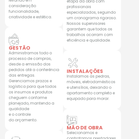
levando em
etapa da obra com
consideração
profissionais
funcionalidade,
especializados, seguindo
criatividade e estética.
um cronograma rigoroso.
Nossos supervisores
garantem que todos os
trabalhos ocorram com
eficiência e qualidade.
GESTÃO
Administramos todo o
processo de compras,
desde a emissão dos
pedidos até a conferência
INSTALAÇÕES
das entregas.
Instalamos as pedras,
Gerenciamos prazos e
móveis, eletrodomésticos
logística para que todos
e utensílios, deixando o
os insumos e produtos
apartamento completo e
cheguem conforme
equipado para morar.
planejado, mantendo a
qualidade
e o controle
do orçamento.
MÃO DE OBRA
Selecionamos e
contratamos prestadores